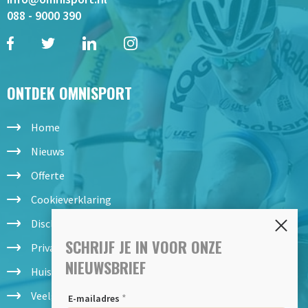
088 - 9000 390
ONTDEK OMNISPORT
Home
Nieuws
Offerte
Cookieverklaring
Disclaimer
SCHRIJF JE IN VOOR ONZE
Privacy statement
NIEUWSBRIEF
Huisregels
Veelgestelde vragen
*
E-mailadres