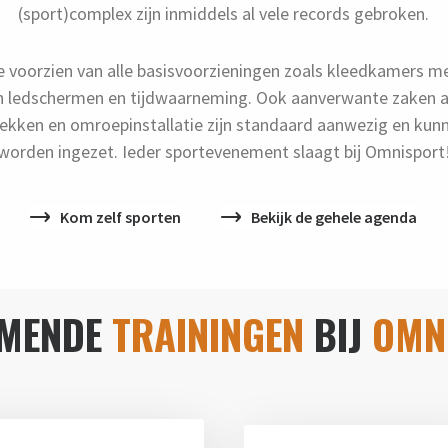
(sport)complex zijn inmiddels al vele records gebroken.
ie voorzien van alle basisvoorzieningen zoals kleedkamers m
 ledschermen en tijdwaarneming. Ook aanverwante zaken al
hekken en omroepinstallatie zijn standaard aanwezig en ku
worden ingezet. Ieder sportevenement slaagt bij Omnisport
Kom zelf sporten
Bekijk de gehele agenda
MENDE
TRAININGEN
BIJ
OMN