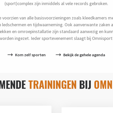
(sport)complex zijn inmiddels al vele records gebroken.
ie voorzien van alle basisvoorzieningen zoals kleedkamers m
 ledschermen en tijdwaarneming. Ook aanverwante zaken al
hekken en omroepinstallatie zijn standaard aanwezig en ku
worden ingezet. Ieder sportevenement slaagt bij Omnisport
Kom zelf sporten
Bekijk de gehele agenda
MENDE
TRAININGEN
BIJ
OMN