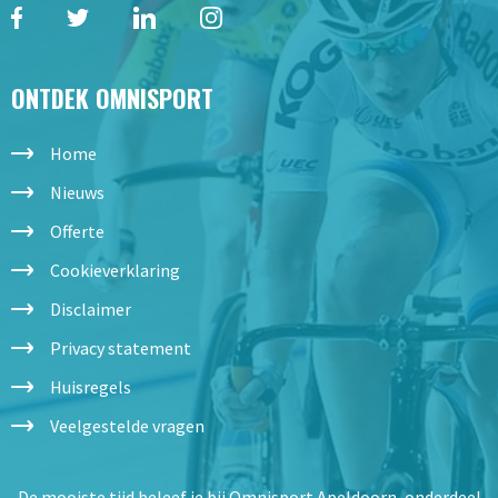
ONTDEK OMNISPORT
Home
Nieuws
Offerte
Cookieverklaring
Disclaimer
Privacy statement
Huisregels
Veelgestelde vragen
De mooiste tijd beleef je bij Omnisport Apeldoorn, onderdeel