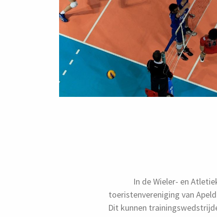
In de Wieler- en Atleti
toeristenvereniging van Apeld
Dit kunnen trainingswedstrijde