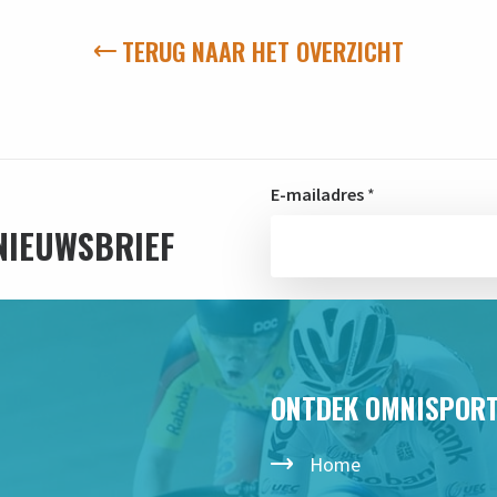
TERUG NAAR HET OVERZICHT
E-mailadres
*
 NIEUWSBRIEF
ONTDEK OMNISPOR
Home