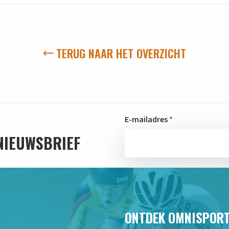
TERUG NAAR HET OVERZICHT
E-mailadres
*
 NIEUWSBRIEF
ONTDEK OMNISPOR