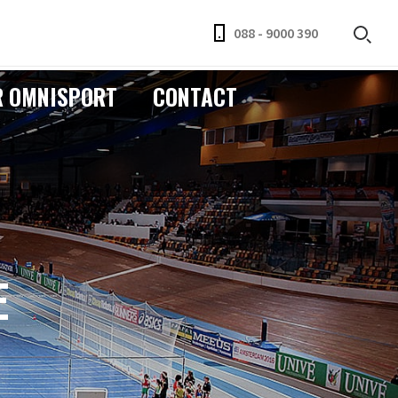
088 - 9000 390
R OMNISPORT
CONTACT
E