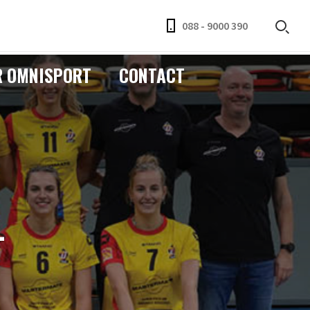
088 - 9000 390
R OMNISPORT
CONTACT
-
1