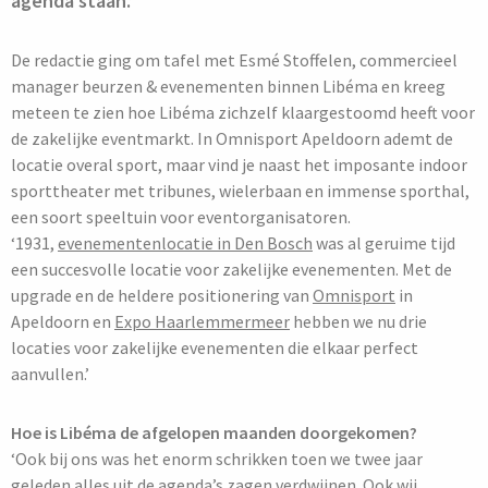
agenda staan.’
De redactie ging om tafel met Esmé Stoffelen, commercieel
manager beurzen & evenementen binnen Libéma en kreeg
meteen te zien hoe Libéma zichzelf klaargestoomd heeft voor
de zakelijke eventmarkt. In Omnisport Apeldoorn ademt de
locatie overal sport, maar vind je naast het imposante indoor
sporttheater met tribunes, wielerbaan en immense sporthal,
een soort speeltuin voor eventorganisatoren.
‘1931,
evenementenlocatie in Den Bosch
was al geruime tijd
een succesvolle locatie voor zakelijke evenementen. Met de
upgrade en de heldere positionering van
Omnisport
in
Apeldoorn en
Expo Haarlemmermeer
hebben we nu drie
locaties voor zakelijke evenementen die elkaar perfect
aanvullen.’
Hoe is Libéma de afgelopen maanden doorgekomen?
‘Ook bij ons was het enorm schrikken toen we twee jaar
geleden alles uit de agenda’s zagen verdwijnen. Ook wij