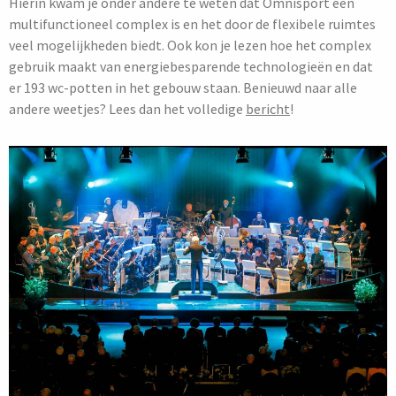
Hierin
kwam je onder andere te weten dat Omnisport een
multifunctioneel complex is en het door de flexibele ruimtes
veel mogelijkheden biedt.
Ook
kon je lezen
hoe
het complex
gebruik maakt van energiebesparende technologieën en dat
er 193 wc-potten in het gebouw staan. Benieuwd naar alle
andere weetjes? Lees
dan
het
volledige
bericht
!