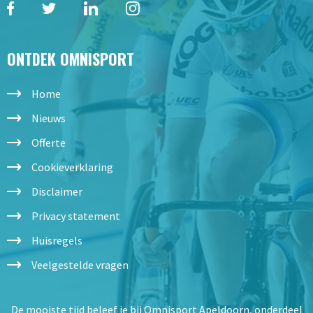
ONTDEK OMNISPORT
Home
Nieuws
Offerte
Cookieverklaring
Disclaimer
Privacy statement
Huisregels
Veelgestelde vragen
De mooiste tijd beleef je bij Omnisport Apeldoorn, onderdeel