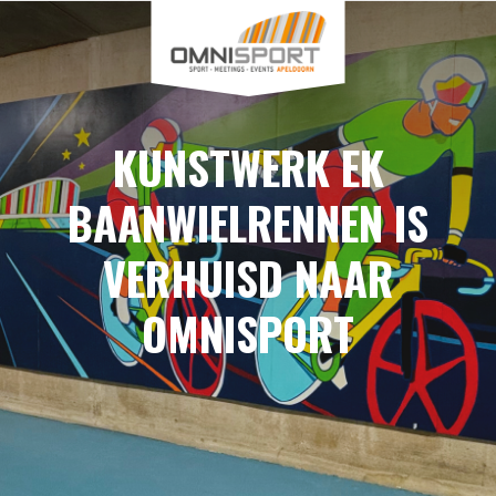
KUNSTWERK EK
BAANWIELRENNEN IS
VERHUISD NAAR
OMNISPORT