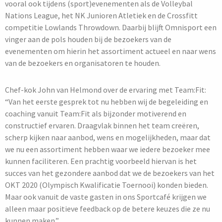
vooral ook tijdens (sport)evenementen als de Volleybal
Nations League, het NK Junioren Atletiek en de Crossfitt
competitie Lowlands Throwdown. Daarbij blijft Omnisport een
vinger aan de pols houden bij de bezoekers van de
evenementen om hierin het assortiment actueel en naar wens
van de bezoekers en organisatoren te houden.
Chef-kok John van Helmond over de ervaring met Team:Fit:
“Van het eerste gesprek tot nu hebben wij de begeleiding en
coaching vanuit Team:Fit als bijzonder motiverend en
constructief ervaren. Draagvlak binnen het team creëren,
scherp kijken naar aanbod, wens en mogelijkheden, maar dat
we nu een assortiment hebben waar we iedere bezoeker mee
kunnen faciliteren. Een prachtig voorbeeld hiervan is het
succes van het gezondere aanbod dat we de bezoekers van het
OKT 2020 (Olympisch Kwalificatie Toernooi) konden bieden.
Maar ook vanuit de vaste gasten in ons Sportcafé krijgen we
alleen maar positieve feedback op de betere keuzes die ze nu
kunnen maken.”