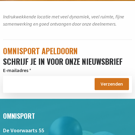
Indrukwekkende locatie met veel dynamiek, veel ruimte, fijne
samenwerking en goed ontvangen door onze deelnemers.
OMNISPORT APELDOORN
SCHRIJF JE IN VOOR ONZE NIEUWSBRIEF
E-mailadres
*
OMNISPORT
De Voorwaarts 55