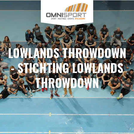
LOWLANDS THROWDOWN
- STICHTING LOWLANDS
THROWDOWN