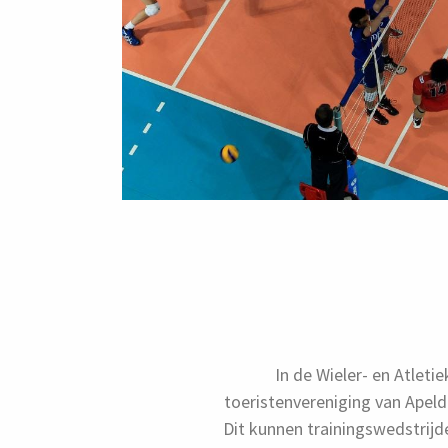
In de Wieler- en Atleti
toeristenvereniging van Apeld
Dit kunnen trainingswedstrijde