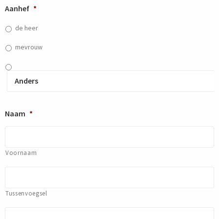
slash
Aanhef
*
JJJJ
de heer
mevrouw
Naam
*
Voornaam
Tussenvoegsel